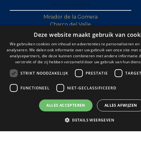
TOP LOCATIES
Mirador de la Gomera
Charco del Valle
Parque Mar
Deze website maakt gebruik van cook
Club Paraiso
We gebruiken cookies om inhoud en advertenties te personaliseren en
The Sunset
analyseren. We delen ook informatie over uw gebruik van onze site met 
Los Halcones
analysepartners, die deze kunnen combineren met andere informatie d
verstrekt of die zij hebben verzameld door uw gebruik van hun diens
Alborada
Golf Resort
STRIKT NOODZAKELIJK
PRESTATIE
TARGE
Las Rosas
Cruz de Tea
FUNCTIONEEL
NIET-GECLASSIFICEERD
TOP COLLECTIES
ALLES ACCEPTEREN
ALLES AFWIJZEN
Appartementen met uitzicht op zee Tenerife
Koopjes op Tenerife
DETAILS WEERGEVEN
Luxe woningen op Tenerife
Vastgoedrenovatie in Tenerife
Penthouses in Tenerife