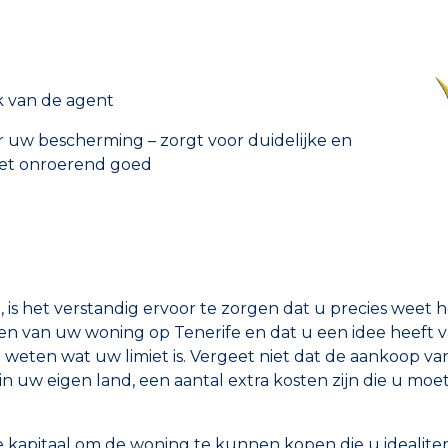
k van de agent
r uw bescherming – zorgt voor duidelijke en
et onroerend goed
is het verstandig ervoor te zorgen dat u precies weet h
jgen van uw woning op Tenerife en dat u een idee heeft 
eten wat uw limiet is. Vergeet niet dat de aankoop va
s in uw eigen land, een aantal extra kosten zijn die u moe
de kapitaal om de woning te kunnen kopen die u idealit