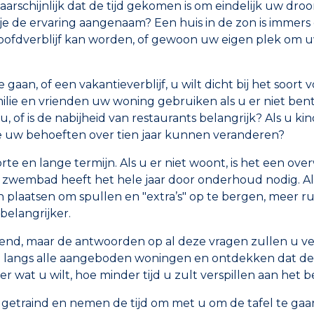
aarschijnlijk dat de tijd gekomen is om eindelijk uw d
e de ervaring aangenaam? Een huis in de zon is immers 
 hoofdverblijf kan worden, of gewoon uw eigen plek om u
gaan, of een vakantieverblijf, u wilt dicht bij het soort 
ilie en vrienden uw woning gebruiken als u er niet bent
, of is de nabijheid van restaurants belangrijk? Als u ki
 uw behoeften over tien jaar kunnen veranderen?
rte en lange termijn. Als u er niet woont, is het een o
zwembad heeft het hele jaar door onderhoud nodig. Als
plaatsen om spullen en "extra’s" op te bergen, meer r
belangrijker.
kend, maar de antwoorden op al deze vragen zullen u veel
en langs alle aangeboden woningen en ontdekken dat de
ver wat u wilt, hoe minder tijd u zult verspillen aan he
d getraind en nemen de tijd om met u om de tafel te ga