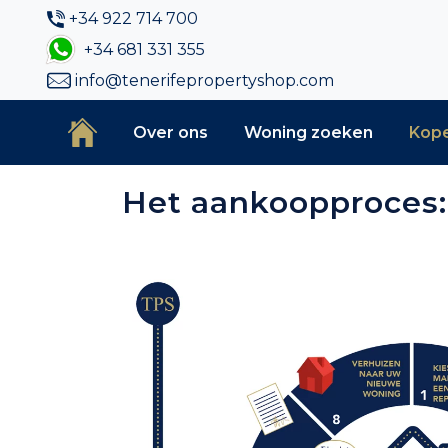
+34 922 714 700
+34 681 331 355
info@tenerifepropertyshop.com
Over ons
Woning zoeken
Kop
Het aankoopproces: