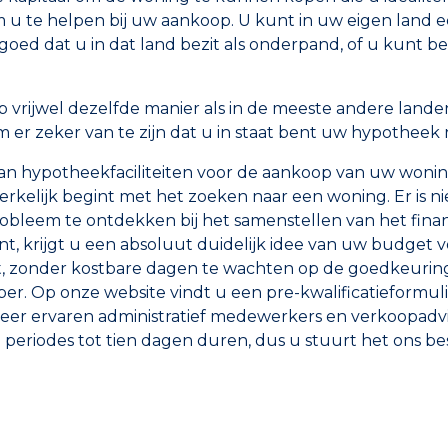
u te helpen bij uw aankoop. U kunt in uw eigen land ee
 goed dat u in dat land bezit als onderpand, of u kunt 
vrijwel dezelfde manier als in de meeste andere landen
m er zeker van te zijn dat u in staat bent uw hypotheek
 van hypotheekfaciliteiten voor de aankoop van uw woni
kelijk begint met het zoeken naar een woning. Er is n
bleem te ontdekken bij het samenstellen van het fina
t, krijgt u een absoluut duidelijk idee van uw budget 
et, zonder kostbare dagen te wachten op de goedkeuri
per. Op onze website vindt u een pre-kwalificatieformul
eer ervaren administratief medewerkers en verkoopadvis
e periodes tot tien dagen duren, dus u stuurt het ons 