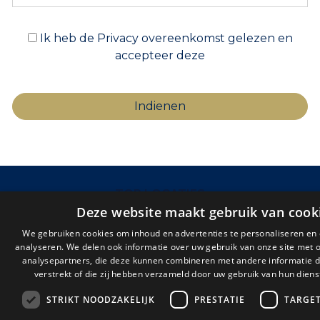
Ik heb de Privacy overeenkomst gelezen en
accepteer deze
TOP LOCATIES
Deze website maakt gebruik van cook
Mirador de la Gomera
We gebruiken cookies om inhoud en advertenties te personaliseren en
Charco del Valle
analyseren. We delen ook informatie over uw gebruik van onze site met 
Parque Mar
analysepartners, die deze kunnen combineren met andere informatie d
Club Paraiso
verstrekt of die zij hebben verzameld door uw gebruik van hun diens
The Sunset
STRIKT NOODZAKELIJK
PRESTATIE
TARGE
Los Halcones