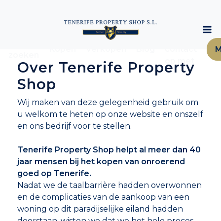
Neem
Woning
Kopen
Verkopen
Blog
contact
M
zoeken
op met
Over Tenerife Property
Shop
Wij maken van deze gelegenheid gebruik om
u welkom te heten op onze website en onszelf
en ons bedrijf voor te stellen.
Tenerife Property Shop helpt al meer dan 40
jaar mensen bij het kopen van onroerend
goed op Tenerife.
Nadat we de taalbarrière hadden overwonnen
en de complicaties van de aankoop van een
woning op dit paradijselijke eiland hadden
doorstaan, wisten we dat we het hele proces