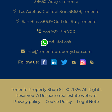
38660, Adeje, Tenerife
Las Adelfas, Golf del Sur, 38639, Tenerife
San Blas, 38639 Golf del Sur, Tenerife
+34 922 714 700
+34 681 331 355
info@tenerifepropertyshop.com
Follow us:
Tenerife Property Shop S.L. © 2026. All Rights
Reserved.
A Respacio real estate website
Privacy policy
Cookie Policy
Legal Note