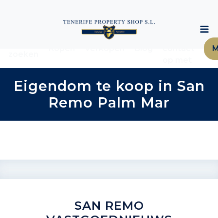
Neem
Woning
Kopen
Verkopen
Blog
contact
M
zoeken
op met
Eigendom te koop in San
Remo Palm Mar
SAN REMO