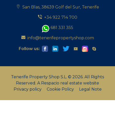
San Blas, 38639 Golf del Sur, Tenerife
+34 922 714 700
+34 681 331 355
info@tenerifepropertyshop.com
Follow us:
Tenerife Property Shop S.L. © 2026. All Rights
Reserved.
A Respacio real estate website
Privacy policy
Cookie Policy
Legal Note