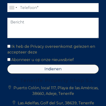
Ik heb de Privacy overeenkomst gelezen en
accepteer deze
Abonneer u op onze nieuwsbrief
Indienen
Tenerife Property Shop S.L
Puerto Colón, local 117, Playa de las Américas,
38660, Adeje, Tenerife
Las Adelfas, Golf del Sur, 38639, Tenerife