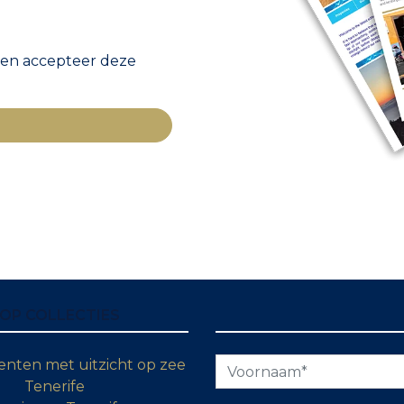
 en accepteer deze
OP COLLECTIES
nten met uitzicht op zee
Tenerife