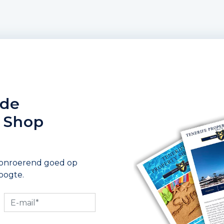
 de
y Shop
 onroerend goed op
oogte.