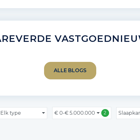
REVERDE VASTGOEDNIE
ALLE BLOGS
Elk type
€ 0-€ 5.000.000
Slaapka
2