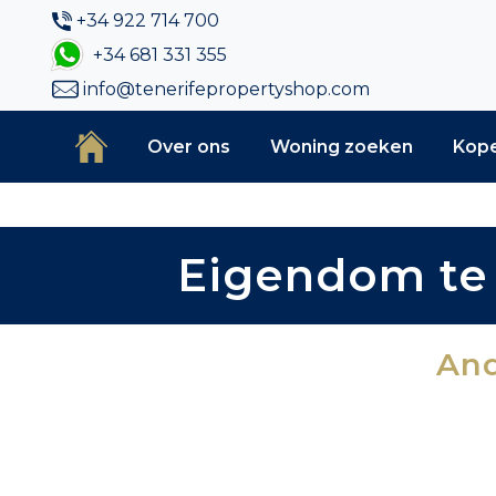
+34 922 714 700
+34 681 331 355
info@tenerifepropertyshop.com
Over ons
Woning zoeken
Kop
Eigendom te 
And