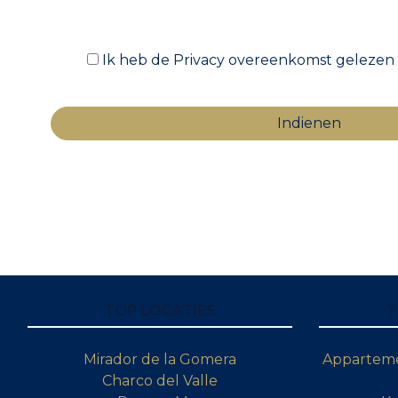
Ik heb de Privacy overeenkomst gelezen
TOP LOCATIES
T
Mirador de la Gomera
Apparteme
Charco del Valle