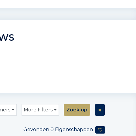
UWS
mers
More Filters
Zoek op
Gevonden
0
Eigenschappen