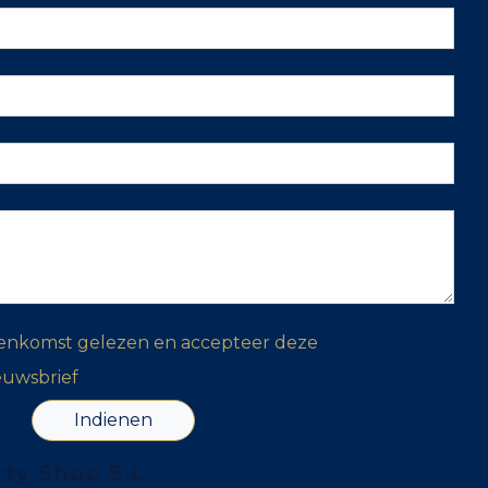
eenkomst gelezen en accepteer deze
euwsbrief
Indienen
rty Shop S.L