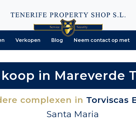
en
Verkopen
Blog
Neem contact op met
koop in Mareverde T
ere complexen in
Torviscas 
Santa Maria