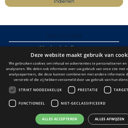
TOP LOCATIES
Mirador de la Gomera
Deze website maakt gebruik van cook
Charco del Valle
Parque Mar
We gebruiken cookies om inhoud en advertenties te personaliseren en
Club Paraiso
analyseren. We delen ook informatie over uw gebruik van onze site met 
analysepartners, die deze kunnen combineren met andere informatie d
The Sunset
verstrekt of die zij hebben verzameld door uw gebruik van hun diens
Los Halcones
Alborada
STRIKT NOODZAKELIJK
PRESTATIE
TARGE
Golf Resort
Las Rosas
FUNCTIONEEL
NIET-GECLASSIFICEERD
Cruz de Tea
ALLES ACCEPTEREN
ALLES AFWIJZEN
TOP COLLECTIES