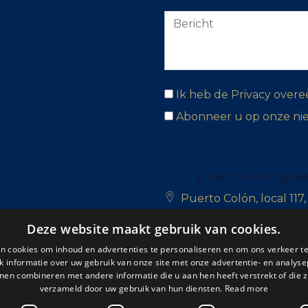
Ik heb de Privacy over
Abonneer u op onze ni
Tenerife Prope
Puerto Colón, local 117
Las Adelfas, Golf del Su
Deze website maakt gebruik van cookies.
n cookies om inhoud en advertenties te personaliseren en om ons verkeer te
San Blas, 38639 Golf de
 informatie over uw gebruik van onze site met onze advertentie- en analyse
nen combineren met andere informatie die u aan hen heeft verstrekt of die z
+34 922 714 700
verzameld door uw gebruik van hun diensten.
Read more