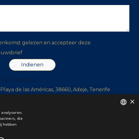
eenkomst gelezen en accepteer deze
euwsbrief
Indienen
rty Shop S.L
, Playa de las Américas, 38660, Adeje, Tenerife
×
r, 38639, Tenerife
 analyseren.
l Sur, Tenerife
partners, die
ENGLISH
ij hebben
ENGLISH