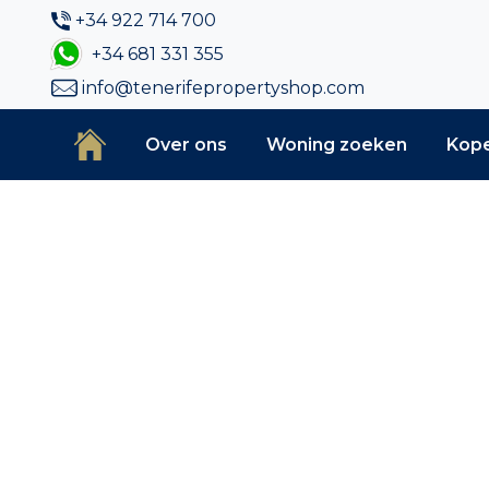
+34 922 714 700
+34 681 331 355
info@tenerifepropertyshop.com
Over ons
Woning zoeken
Kop