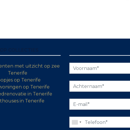
OP COLLECTIES
nten met uitzicht op zee
Tenerife
opjes op Tenerife
woningen op Tenerife
drenovatie in Tenerife
thouses in Tenerife