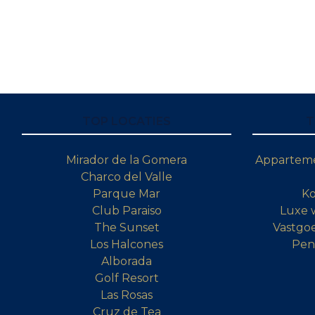
TOP LOCATIES
T
Mirador de la Gomera
Apparteme
Charco del Valle
Parque Mar
Ko
Club Paraiso
Luxe 
The Sunset
Vastgoe
Los Halcones
Pen
Alborada
Golf Resort
Las Rosas
Cruz de Tea