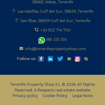
38660, Adeje, Tenerife
Las Adelfas, Golf del Sur, 38639, Tenerife
San Blas, 38639 Golf del Sur, Tenerife
+34 922 714 700
+34 681 331 355
info@tenerifepropertyshop.com
Follow us:
Tenerife Property Shop S.L. © 2026. All Rights
Reserved.
A Respacio real estate website
Privacy policy
Cookie Policy
Legal Note