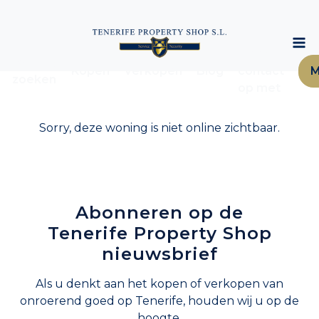
Neem
Woning
Kopen
Verkopen
Blog
contact
M
zoeken
op met
Sorry, deze woning is niet online zichtbaar.
Abonneren op de
Tenerife Property Shop
nieuwsbrief
Als u denkt aan het kopen of verkopen van
onroerend goed op Tenerife, houden wij u op de
hoogte.