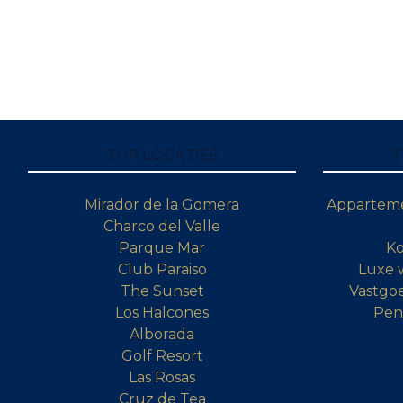
TOP LOCATIES
T
Mirador de la Gomera
Apparteme
Charco del Valle
Parque Mar
Ko
Club Paraiso
Luxe 
The Sunset
Vastgoe
Los Halcones
Pen
Alborada
Golf Resort
Las Rosas
Cruz de Tea