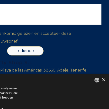
eenkomst gelezen en accepteer deze
euwsbrief
Indienen
rty Shop S.L
, Playa de las Américas, 38660, Adeje, Tenerife
×
r, 38639, Tenerife
 analyseren.
l Sur, Tenerife
partners, die
ENGLISH
ij hebben
ENGLISH