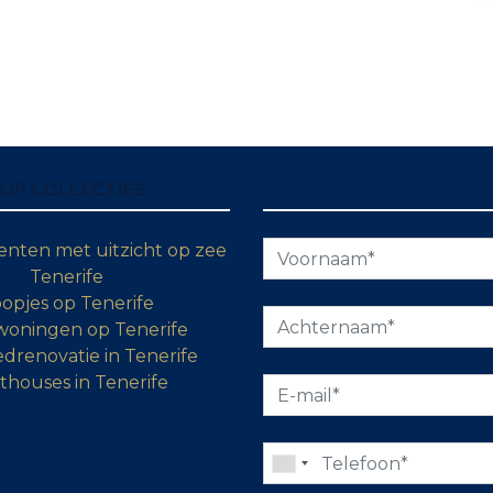
OP COLLECTIES
nten met uitzicht op zee
Tenerife
opjes op Tenerife
woningen op Tenerife
drenovatie in Tenerife
thouses in Tenerife