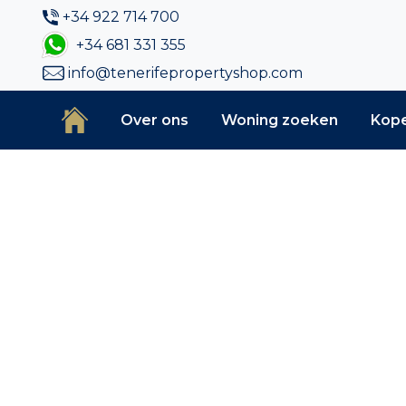
+34 922 714 700
+34 681 331 355
info@tenerifepropertyshop.com
Over ons
Woning zoeken
Kop