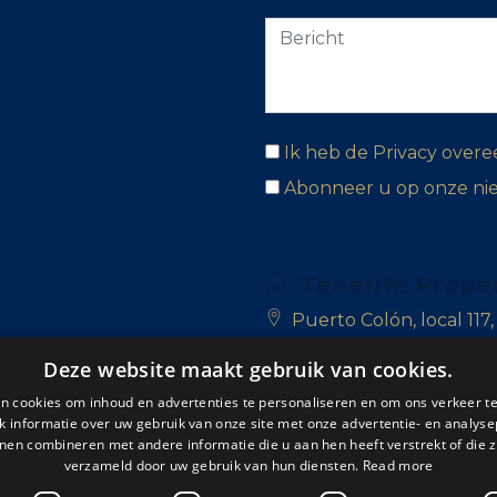
Ik heb de Privacy over
Abonneer u op onze ni
Tenerife Prope
Puerto Colón, local 117
Las Adelfas, Golf del Su
Deze website maakt gebruik van cookies.
n cookies om inhoud en advertenties te personaliseren en om ons verkeer te
San Blas, 38639 Golf de
 informatie over uw gebruik van onze site met onze advertentie- en analyse
nen combineren met andere informatie die u aan hen heeft verstrekt of die z
+34 922 714 700
verzameld door uw gebruik van hun diensten.
Read more