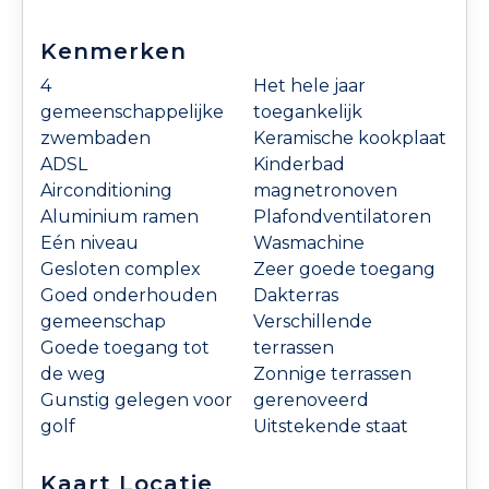
Kenmerken
4
Het hele jaar
gemeenschappelijke
toegankelijk
zwembaden
Keramische kookplaat
ADSL
Kinderbad
Airconditioning
magnetronoven
Aluminium ramen
Plafondventilatoren
Eén niveau
Wasmachine
Gesloten complex
Zeer goede toegang
Goed onderhouden
Dakterras
gemeenschap
Verschillende
Goede toegang tot
terrassen
de weg
Zonnige terrassen
Gunstig gelegen voor
gerenoveerd
golf
Uitstekende staat
Kaart Locatie