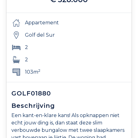
Appartement
Golf del Sur
2
2
2
103m
GOLF01880
Beschrijving
Een kant-en-klare kans! Als opknappen niet
echt jouw ding is, dan staat deze slim
verbouwde bungalow met twee slaapkamers
vast bovenaan je lijstje. De woning had