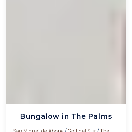
Bungalow in The Palms
San Miguel de Abona
/
Golf del Sur
/
The