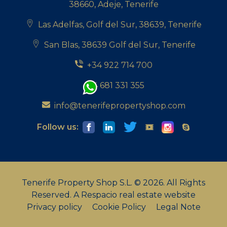
38660, Adeje, Tenerife
Las Adelfas, Golf del Sur, 38639, Tenerife
San Blas, 38639 Golf del Sur, Tenerife
+34 922 714 700
+34 681 331 355
info@tenerifepropertyshop.com
Follow us:
Tenerife Property Shop S.L. © 2026. All Rights
Reserved.
A Respacio real estate website
Privacy policy
Cookie Policy
Legal Note