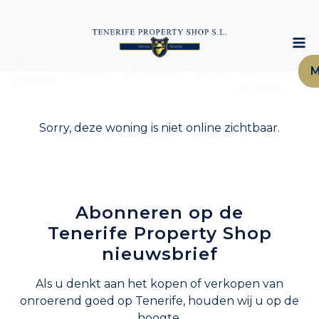
Neem
Woning
Kopen
Verkopen
Blog
contact
M
zoeken
op met
Sorry, deze woning is niet online zichtbaar.
Abonneren op de
Tenerife Property Shop
nieuwsbrief
Als u denkt aan het kopen of verkopen van
onroerend goed op Tenerife, houden wij u op de
hoogte.