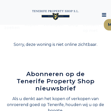
Neem
Woning
Kopen
Verkopen
Blog
contact
M
zoeken
op met
Sorry, deze woning is niet online zichtbaar.
Abonneren op de
Tenerife Property Shop
nieuwsbrief
Als u denkt aan het kopen of verkopen van
onroerend goed op Tenerife, houden wij u op de
hoogte.