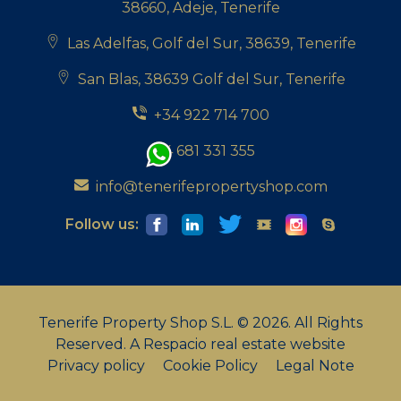
38660, Adeje, Tenerife
Las Adelfas, Golf del Sur, 38639, Tenerife
San Blas, 38639 Golf del Sur, Tenerife
+34 922 714 700
+34 681 331 355
info@tenerifepropertyshop.com
Follow us:
Tenerife Property Shop S.L. © 2026. All Rights
Reserved.
A Respacio real estate website
Privacy policy
Cookie Policy
Legal Note