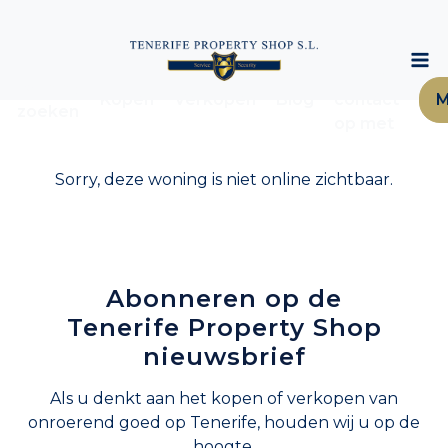
Neem
Woning
Kopen
Verkopen
Blog
contact
M
zoeken
op met
Sorry, deze woning is niet online zichtbaar.
Abonneren op de
Tenerife Property Shop
nieuwsbrief
Als u denkt aan het kopen of verkopen van
onroerend goed op Tenerife, houden wij u op de
hoogte.