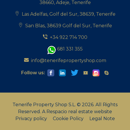
38660, Adeje, Tenerife
Las Adelfas, Golf del Sur, 38639, Tenerife
San Blas, 38639 Golf del Sur, Tenerife
+34 922 714 700
+34 681 331 355
info@tenerifepropertyshop.com
Follow us:
Tenerife Property Shop S.L. © 2026. All Rights
Reserved.
A Respacio real estate website
Privacy policy
Cookie Policy
Legal Note