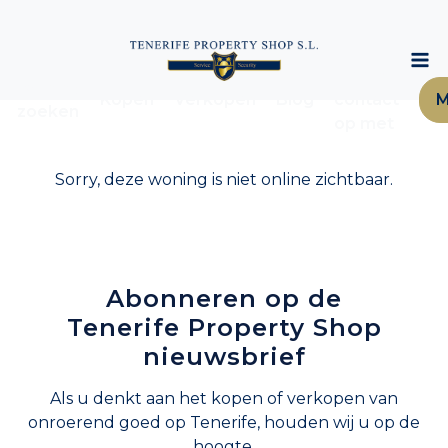
Neem
Woning
Kopen
Verkopen
Blog
contact
M
zoeken
op met
Sorry, deze woning is niet online zichtbaar.
Abonneren op de
Tenerife Property Shop
nieuwsbrief
Als u denkt aan het kopen of verkopen van
onroerend goed op Tenerife, houden wij u op de
hoogte.