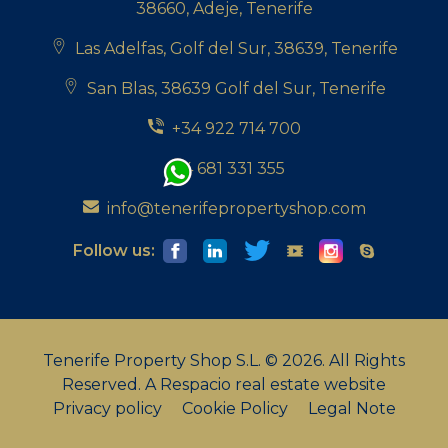
38660, Adeje, Tenerife
Las Adelfas, Golf del Sur, 38639, Tenerife
San Blas, 38639 Golf del Sur, Tenerife
+34 922 714 700
+34 681 331 355
info@tenerifepropertyshop.com
Follow us:
Tenerife Property Shop S.L. © 2026. All Rights
Reserved.
A Respacio real estate website
Privacy policy
Cookie Policy
Legal Note