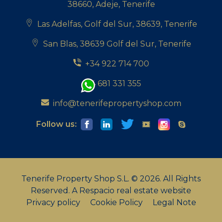
38660, Adeje, Tenerife
Las Adelfas, Golf del Sur, 38639, Tenerife
San Blas, 38639 Golf del Sur, Tenerife
+34 922 714 700
+34 681 331 355
info@tenerifepropertyshop.com
Follow us:
Tenerife Property Shop S.L. © 2026. All Rights
Reserved.
A Respacio real estate website
Privacy policy
Cookie Policy
Legal Note