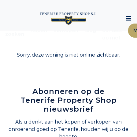
Neem
Woning
Kopen
Verkopen
Blog
contact
M
zoeken
op met
Sorry, deze woning is niet online zichtbaar.
Abonneren op de
Tenerife Property Shop
nieuwsbrief
Als u denkt aan het kopen of verkopen van
onroerend goed op Tenerife, houden wij u op de
hoogte.